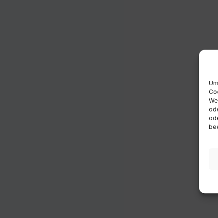
Um 
Coo
Wen
ode
ode
bee