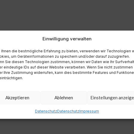
Einwilligung verwalten
Ihnen die bestmögliche Erfahrung zu bieten, verwenden wir Technologien 
kies, um Geräteinformationen zu speichern und/oder darauf zuzugreifen.
n Sie diesen Technologien zustimmen, können wir Daten wie Ihr Surfverhal
r eindeutige IDs auf dieser Website verarbeiten. Wenn Sie nicht zustimmen
r Ihre Zustimmung widerrufen, kann dies bestimmte Features und Funktion
inträchtigen.
Akzeptieren
Ablehnen
Einstellungen anzeig
Datenschutz
Datenschutz
Impressum