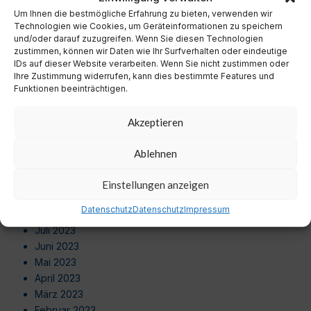
September 2024
Um Ihnen die bestmögliche Erfahrung zu bieten, verwenden wir
August 2024
Technologien wie Cookies, um Geräteinformationen zu speichern
Juli 2024
und/oder darauf zuzugreifen. Wenn Sie diesen Technologien
zustimmen, können wir Daten wie Ihr Surfverhalten oder eindeutige
Juni 2024
IDs auf dieser Website verarbeiten. Wenn Sie nicht zustimmen oder
Mai 2024
Ihre Zustimmung widerrufen, kann dies bestimmte Features und
April 2024
Funktionen beeinträchtigen.
März 2024
Februar 2024
Akzeptieren
Januar 2024
Dezember 2023
Ablehnen
November 2023
Oktober 2023
Einstellungen anzeigen
September 2023
Datenschutz
Datenschutz
Impressum
August 2023
Juli 2023
Juni 2023
Mai 2023
April 2023
März 2023
Februar 2023