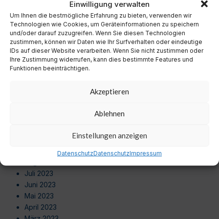
Einwilligung verwalten
Oktober 2024
Um Ihnen die bestmögliche Erfahrung zu bieten, verwenden wir
September 2024
Technologien wie Cookies, um Geräteinformationen zu speichern
August 2024
und/oder darauf zuzugreifen. Wenn Sie diesen Technologien
Juli 2024
zustimmen, können wir Daten wie Ihr Surfverhalten oder eindeutige
Juni 2024
IDs auf dieser Website verarbeiten. Wenn Sie nicht zustimmen oder
Ihre Zustimmung widerrufen, kann dies bestimmte Features und
Mai 2024
Funktionen beeinträchtigen.
April 2024
März 2024
Akzeptieren
Februar 2024
Januar 2024
Ablehnen
Dezember 2023
November 2023
Einstellungen anzeigen
Oktober 2023
September 2023
Datenschutz
Datenschutz
Impressum
August 2023
Juli 2023
Juni 2023
Mai 2023
April 2023
März 2023