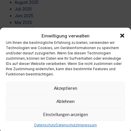
August 2025
Juli 2025
Juni 2025
Mai 2025
April 2025
Einwilligung verwalten
März 2025
Februar 2025
Um Ihnen die bestmögliche Erfahrung zu bieten, verwenden wir
Technologien wie Cookies, um Geräteinformationen zu speichern
Januar 2025
und/oder darauf zuzugreifen. Wenn Sie diesen Technologien
Dezember 2024
zustimmen, können wir Daten wie Ihr Surfverhalten oder eindeutige
November 2024
IDs auf dieser Website verarbeiten. Wenn Sie nicht zustimmen oder
Ihre Zustimmung widerrufen, kann dies bestimmte Features und
Oktober 2024
Funktionen beeinträchtigen.
September 2024
August 2024
Akzeptieren
Juli 2024
Juni 2024
Ablehnen
Mai 2024
April 2024
Einstellungen anzeigen
März 2024
Februar 2024
Datenschutz
Datenschutz
Impressum
Januar 2024