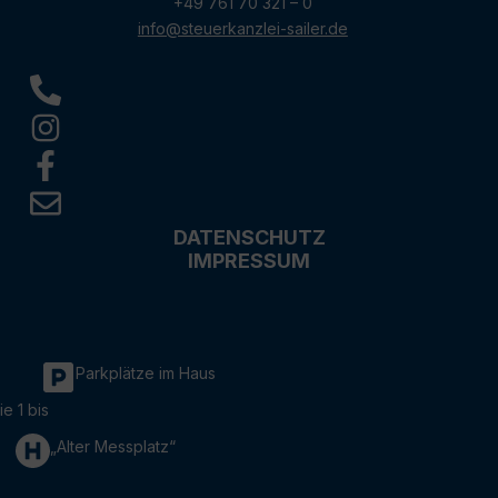
+49 761 70 321 – 0
info@steuerkanzlei-sailer.de
DATENSCHUTZ
IMPRESSUM
Parkplätze im Haus
ie 1 bis
„Alter Messplatz“