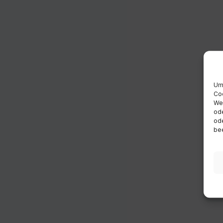
Um 
Coo
Wen
ode
ode
bee