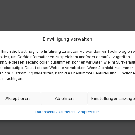
Einwilligung verwalten
Ihnen die bestmögliche Erfahrung zu bieten, verwenden wir Technologien 
kies, um Geräteinformationen zu speichern und/oder darauf zuzugreifen.
n Sie diesen Technologien zustimmen, können wir Daten wie Ihr Surfverhal
r eindeutige IDs auf dieser Website verarbeiten. Wenn Sie nicht zustimmen
r Ihre Zustimmung widerrufen, kann dies bestimmte Features und Funktion
inträchtigen.
Akzeptieren
Ablehnen
Einstellungen anzeig
Datenschutz
Datenschutz
Impressum