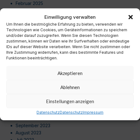
Februar 2025
Januar 2025
Einwilligung verwalten
Dezember 2024
Um Ihnen die bestmögliche Erfahrung zu bieten, verwenden wir
November 2024
Technologien wie Cookies, um Geräteinformationen zu speichern
Oktober 2024
und/oder darauf zuzugreifen. Wenn Sie diesen Technologien
September 2024
zustimmen, können wir Daten wie Ihr Surfverhalten oder eindeutige
August 2024
IDs auf dieser Website verarbeiten. Wenn Sie nicht zustimmen oder
Ihre Zustimmung widerrufen, kann dies bestimmte Features und
Juli 2024
Funktionen beeinträchtigen.
Juni 2024
Mai 2024
Akzeptieren
April 2024
März 2024
Ablehnen
Februar 2024
Januar 2024
Einstellungen anzeigen
Dezember 2023
November 2023
Datenschutz
Datenschutz
Impressum
Oktober 2023
September 2023
August 2023
Juli 2023