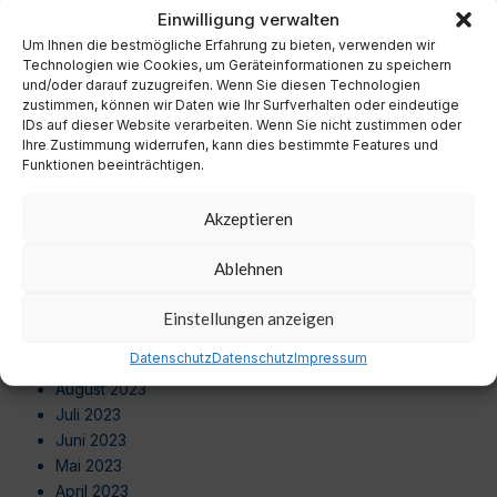
November 2024
Einwilligung verwalten
Oktober 2024
Um Ihnen die bestmögliche Erfahrung zu bieten, verwenden wir
September 2024
Technologien wie Cookies, um Geräteinformationen zu speichern
August 2024
und/oder darauf zuzugreifen. Wenn Sie diesen Technologien
zustimmen, können wir Daten wie Ihr Surfverhalten oder eindeutige
Juli 2024
IDs auf dieser Website verarbeiten. Wenn Sie nicht zustimmen oder
Juni 2024
Ihre Zustimmung widerrufen, kann dies bestimmte Features und
Mai 2024
Funktionen beeinträchtigen.
April 2024
März 2024
Akzeptieren
Februar 2024
Januar 2024
Ablehnen
Dezember 2023
November 2023
Einstellungen anzeigen
Oktober 2023
Datenschutz
Datenschutz
Impressum
September 2023
August 2023
Juli 2023
Juni 2023
Mai 2023
April 2023