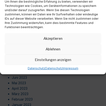
August 2024
Um Ihnen die bestmögliche Erfahrung zu bieten, verwenden wir
Technologien wie Cookies, um Geräteinformationen zu speichern
Juli 2024
und/oder darauf zuzugreifen. Wenn Sie diesen Technologien
Juni 2024
zustimmen, können wir Daten wie Ihr Surfverhalten oder eindeutige
Mai 2024
IDs auf dieser Website verarbeiten. Wenn Sie nicht zustimmen oder
Ihre Zustimmung widerrufen, kann dies bestimmte Features und
April 2024
Funktionen beeinträchtigen.
März 2024
Februar 2024
Akzeptieren
Januar 2024
Dezember 2023
Ablehnen
November 2023
Oktober 2023
Einstellungen anzeigen
September 2023
August 2023
Datenschutz
Datenschutz
Impressum
Juli 2023
Juni 2023
Mai 2023
April 2023
März 2023
Februar 2023
Januar 2023