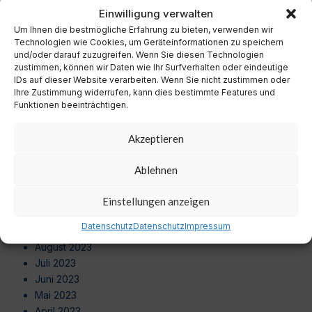
November 2024
Einwilligung verwalten
Oktober 2024
Um Ihnen die bestmögliche Erfahrung zu bieten, verwenden wir
September 2024
Technologien wie Cookies, um Geräteinformationen zu speichern
August 2024
und/oder darauf zuzugreifen. Wenn Sie diesen Technologien
zustimmen, können wir Daten wie Ihr Surfverhalten oder eindeutige
Juli 2024
IDs auf dieser Website verarbeiten. Wenn Sie nicht zustimmen oder
Juni 2024
Ihre Zustimmung widerrufen, kann dies bestimmte Features und
Mai 2024
Funktionen beeinträchtigen.
April 2024
März 2024
Akzeptieren
Februar 2024
Januar 2024
Ablehnen
Dezember 2023
November 2023
Einstellungen anzeigen
Oktober 2023
Datenschutz
Datenschutz
Impressum
September 2023
August 2023
Juli 2023
Juni 2023
Mai 2023
April 2023