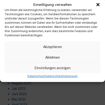
November 2024
Einwilligung verwalten
Oktober 2024
Um Ihnen die bestmögliche Erfahrung zu bieten, verwenden wir
September 2024
Technologien wie Cookies, um Geräteinformationen zu speichern
August 2024
und/oder darauf zuzugreifen. Wenn Sie diesen Technologien
zustimmen, können wir Daten wie Ihr Surfverhalten oder eindeutige
Juli 2024
IDs auf dieser Website verarbeiten. Wenn Sie nicht zustimmen oder
Juni 2024
Ihre Zustimmung widerrufen, kann dies bestimmte Features und
Mai 2024
Funktionen beeinträchtigen.
April 2024
März 2024
Akzeptieren
Februar 2024
Januar 2024
Ablehnen
Dezember 2023
November 2023
Einstellungen anzeigen
Oktober 2023
Datenschutz
Datenschutz
Impressum
September 2023
August 2023
Juli 2023
Juni 2023
Mai 2023
April 2023