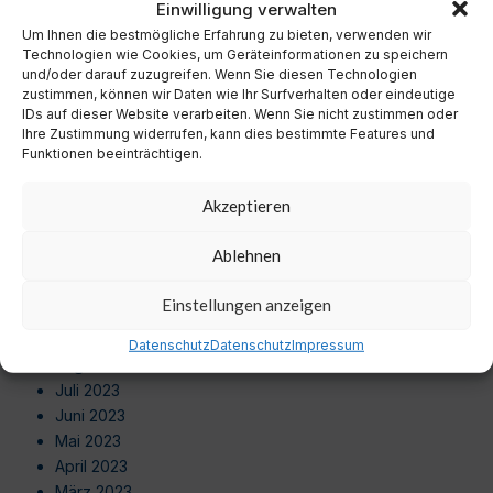
Einwilligung verwalten
Oktober 2024
Um Ihnen die bestmögliche Erfahrung zu bieten, verwenden wir
September 2024
Technologien wie Cookies, um Geräteinformationen zu speichern
August 2024
und/oder darauf zuzugreifen. Wenn Sie diesen Technologien
Juli 2024
zustimmen, können wir Daten wie Ihr Surfverhalten oder eindeutige
Juni 2024
IDs auf dieser Website verarbeiten. Wenn Sie nicht zustimmen oder
Ihre Zustimmung widerrufen, kann dies bestimmte Features und
Mai 2024
Funktionen beeinträchtigen.
April 2024
März 2024
Akzeptieren
Februar 2024
Januar 2024
Ablehnen
Dezember 2023
November 2023
Einstellungen anzeigen
Oktober 2023
September 2023
Datenschutz
Datenschutz
Impressum
August 2023
Juli 2023
Juni 2023
Mai 2023
April 2023
März 2023