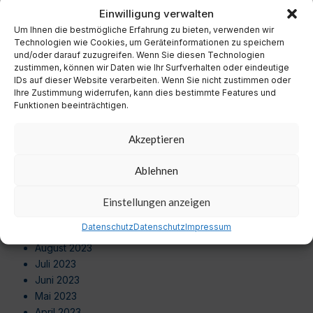
November 2024
Einwilligung verwalten
Oktober 2024
Um Ihnen die bestmögliche Erfahrung zu bieten, verwenden wir
September 2024
Technologien wie Cookies, um Geräteinformationen zu speichern
August 2024
und/oder darauf zuzugreifen. Wenn Sie diesen Technologien
zustimmen, können wir Daten wie Ihr Surfverhalten oder eindeutige
Juli 2024
IDs auf dieser Website verarbeiten. Wenn Sie nicht zustimmen oder
Juni 2024
Ihre Zustimmung widerrufen, kann dies bestimmte Features und
Mai 2024
Funktionen beeinträchtigen.
April 2024
März 2024
Akzeptieren
Februar 2024
Januar 2024
Ablehnen
Dezember 2023
November 2023
Einstellungen anzeigen
Oktober 2023
Datenschutz
Datenschutz
Impressum
September 2023
August 2023
Juli 2023
Juni 2023
Mai 2023
April 2023