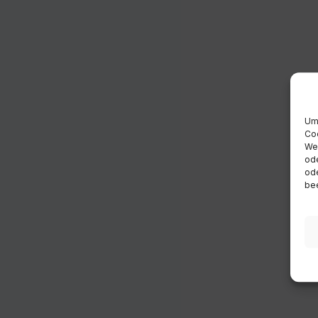
Um 
Coo
Wen
ode
ode
bee