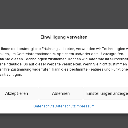
Einwilligung verwalten
Ihnen die bestmögliche Erfahrung zu bieten, verwenden wir Technologien 
kies, um Geräteinformationen zu speichern und/oder darauf zuzugreifen.
n Sie diesen Technologien zustimmen, können wir Daten wie Ihr Surfverhal
r eindeutige IDs auf dieser Website verarbeiten. Wenn Sie nicht zustimmen
r Ihre Zustimmung widerrufen, kann dies bestimmte Features und Funktion
inträchtigen.
Akzeptieren
Ablehnen
Einstellungen anzeig
Datenschutz
Datenschutz
Impressum