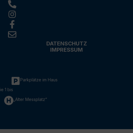
DATENSCHUTZ
IMPRESSUM
Parkplätze im Haus
ie 1 bis
„Alter Messplatz“