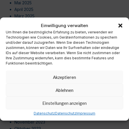
Mai 2025
April 2025
März 2025
Februar 2025
Einwilligung verwalten
Januar 2025
Um Ihnen die bestmögliche Erfahrung zu bieten, verwenden wir
Dezember 2024
Technologien wie Cookies, um Geräteinformationen zu speichern
November 2024
und/oder darauf zuzugreifen. Wenn Sie diesen Technologien
zustimmen, können wir Daten wie Ihr Surfverhalten oder eindeutige
Oktober 2024
IDs auf dieser Website verarbeiten. Wenn Sie nicht zustimmen oder
September 2024
Ihre Zustimmung widerrufen, kann dies bestimmte Features und
August 2024
Funktionen beeinträchtigen.
Juli 2024
Juni 2024
Akzeptieren
Mai 2024
April 2024
Ablehnen
März 2024
Februar 2024
Einstellungen anzeigen
Januar 2024
Datenschutz
Datenschutz
Impressum
Dezember 2023
November 2023
Oktober 2023