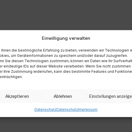
Einwilligung verwalten
Ihnen die bestmögliche Erfahrung zu bieten, verwenden wir Technologien 
kies, um Geräteinformationen zu speichern und/oder darauf zuzugreifen.
n Sie diesen Technologien zustimmen, können wir Daten wie Ihr Surfverhal
r eindeutige IDs auf dieser Website verarbeiten. Wenn Sie nicht zustimmen
r Ihre Zustimmung widerrufen, kann dies bestimmte Features und Funktion
inträchtigen.
Akzeptieren
Ablehnen
Einstellungen anzeig
Datenschutz
Datenschutz
Impressum