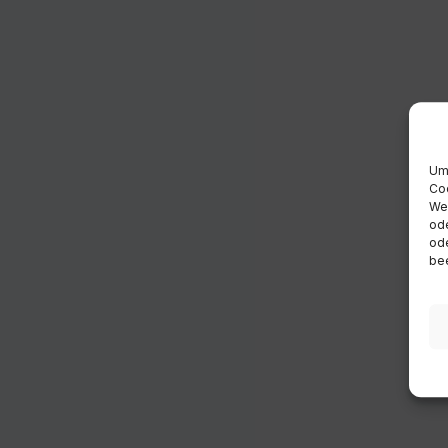
Um 
Coo
Wen
ode
ode
bee