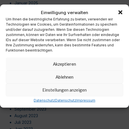
Januar 2025
Dezember 2024
Einwilligung verwalten
November 2024
Um Ihnen die bestmögliche Erfahrung zu bieten, verwenden wir
Oktober 2024
Technologien wie Cookies, um Geräteinformationen zu speichern
September 2024
und/oder darauf zuzugreifen. Wenn Sie diesen Technologien
zustimmen, können wir Daten wie Ihr Surfverhalten oder eindeutige
August 2024
IDs auf dieser Website verarbeiten. Wenn Sie nicht zustimmen oder
Juli 2024
Ihre Zustimmung widerrufen, kann dies bestimmte Features und
Juni 2024
Funktionen beeinträchtigen.
Mai 2024
April 2024
Akzeptieren
März 2024
Februar 2024
Ablehnen
Januar 2024
Dezember 2023
Einstellungen anzeigen
November 2023
Datenschutz
Datenschutz
Impressum
Oktober 2023
September 2023
August 2023
Juli 2023
Juni 2023