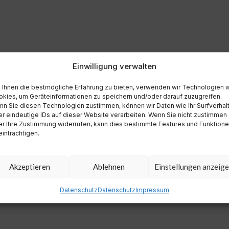
Einwilligung verwalten
Ihnen die bestmögliche Erfahrung zu bieten, verwenden wir Technologien 
kies, um Geräteinformationen zu speichern und/oder darauf zuzugreifen.
n Sie diesen Technologien zustimmen, können wir Daten wie Ihr Surfverhal
r eindeutige IDs auf dieser Website verarbeiten. Wenn Sie nicht zustimmen
r Ihre Zustimmung widerrufen, kann dies bestimmte Features und Funktion
inträchtigen.
Akzeptieren
Ablehnen
Einstellungen anzeig
Datenschutz
Datenschutz
Impressum