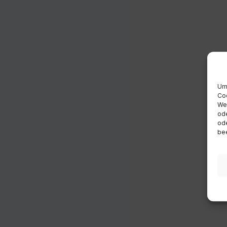
Um 
Coo
Wen
ode
ode
bee