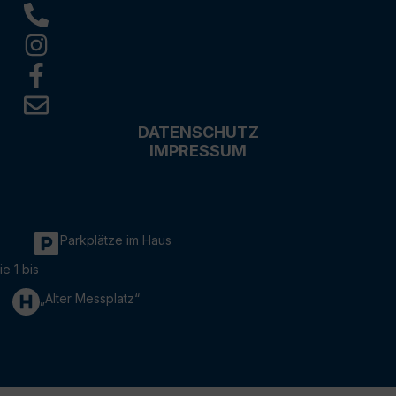
DATENSCHUTZ
IMPRESSUM
Parkplätze im Haus
ie 1 bis
„Alter Messplatz“