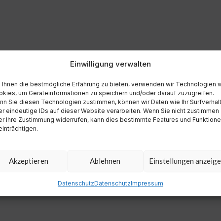
Einwilligung verwalten
Ihnen die bestmögliche Erfahrung zu bieten, verwenden wir Technologien 
kies, um Geräteinformationen zu speichern und/oder darauf zuzugreifen.
n Sie diesen Technologien zustimmen, können wir Daten wie Ihr Surfverhal
r eindeutige IDs auf dieser Website verarbeiten. Wenn Sie nicht zustimmen
r Ihre Zustimmung widerrufen, kann dies bestimmte Features und Funktion
inträchtigen.
Akzeptieren
Ablehnen
Einstellungen anzeig
Datenschutz
Datenschutz
Impressum