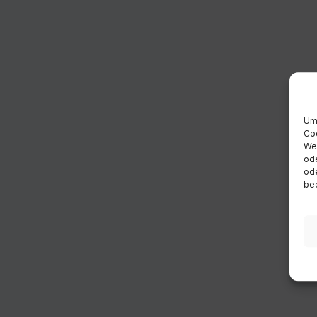
Um 
Coo
Wen
ode
ode
bee