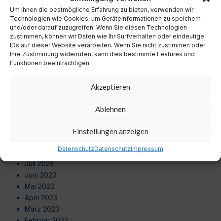
September 2024
Um Ihnen die bestmögliche Erfahrung zu bieten, verwenden wir
August 2024
Technologien wie Cookies, um Geräteinformationen zu speichern
Juli 2024
und/oder darauf zuzugreifen. Wenn Sie diesen Technologien
zustimmen, können wir Daten wie Ihr Surfverhalten oder eindeutige
Juni 2024
IDs auf dieser Website verarbeiten. Wenn Sie nicht zustimmen oder
Mai 2024
Ihre Zustimmung widerrufen, kann dies bestimmte Features und
April 2024
Funktionen beeinträchtigen.
März 2024
Februar 2024
Akzeptieren
Januar 2024
Dezember 2023
Ablehnen
November 2023
Oktober 2023
Einstellungen anzeigen
September 2023
Datenschutz
Datenschutz
Impressum
August 2023
Juli 2023
Juni 2023
Mai 2023
April 2023
März 2023
Februar 2023