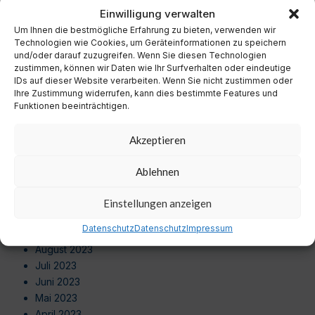
November 2024
Einwilligung verwalten
Oktober 2024
Um Ihnen die bestmögliche Erfahrung zu bieten, verwenden wir
September 2024
Technologien wie Cookies, um Geräteinformationen zu speichern
August 2024
und/oder darauf zuzugreifen. Wenn Sie diesen Technologien
zustimmen, können wir Daten wie Ihr Surfverhalten oder eindeutige
Juli 2024
IDs auf dieser Website verarbeiten. Wenn Sie nicht zustimmen oder
Juni 2024
Ihre Zustimmung widerrufen, kann dies bestimmte Features und
Mai 2024
Funktionen beeinträchtigen.
April 2024
März 2024
Akzeptieren
Februar 2024
Januar 2024
Ablehnen
Dezember 2023
November 2023
Einstellungen anzeigen
Oktober 2023
Datenschutz
Datenschutz
Impressum
September 2023
August 2023
Juli 2023
Juni 2023
Mai 2023
April 2023