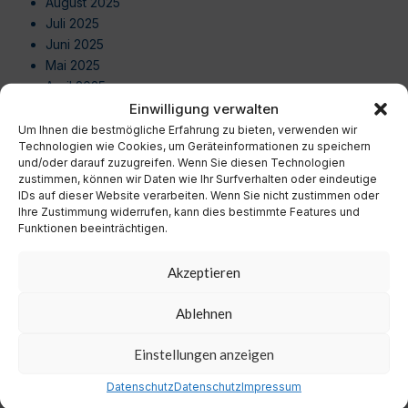
August 2025
Juli 2025
Juni 2025
Mai 2025
April 2025
März 2025
Einwilligung verwalten
Februar 2025
Um Ihnen die bestmögliche Erfahrung zu bieten, verwenden wir
Technologien wie Cookies, um Geräteinformationen zu speichern
Januar 2025
und/oder darauf zuzugreifen. Wenn Sie diesen Technologien
Dezember 2024
zustimmen, können wir Daten wie Ihr Surfverhalten oder eindeutige
November 2024
IDs auf dieser Website verarbeiten. Wenn Sie nicht zustimmen oder
Oktober 2024
Ihre Zustimmung widerrufen, kann dies bestimmte Features und
Funktionen beeinträchtigen.
September 2024
August 2024
Akzeptieren
Juli 2024
Juni 2024
Ablehnen
Mai 2024
April 2024
Einstellungen anzeigen
März 2024
Februar 2024
Datenschutz
Datenschutz
Impressum
Januar 2024