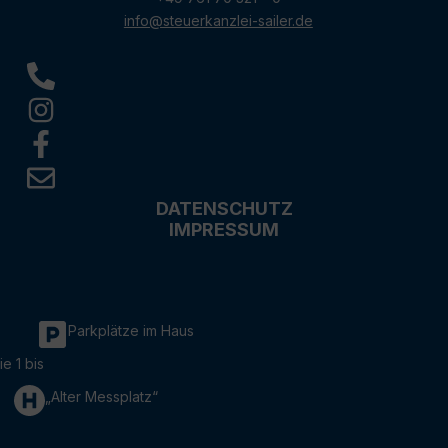
info@steuerkanzlei-sailer.de
DATENSCHUTZ
IMPRESSUM
Parkplätze im Haus
ie 1 bis
„Alter Messplatz“