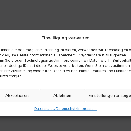
Einwilligung verwalten
Ihnen die bestmögliche Erfahrung zu bieten, verwenden wir Technologien 
kies, um Geräteinformationen zu speichern und/oder darauf zuzugreifen.
n Sie diesen Technologien zustimmen, können wir Daten wie Ihr Surfverhal
r eindeutige IDs auf dieser Website verarbeiten. Wenn Sie nicht zustimmen
r Ihre Zustimmung widerrufen, kann dies bestimmte Features und Funktion
inträchtigen.
Akzeptieren
Ablehnen
Einstellungen anzeig
Datenschutz
Datenschutz
Impressum