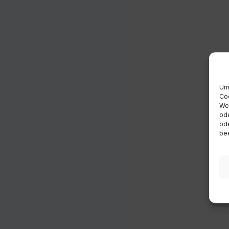
Um 
Coo
Wen
ode
ode
bee