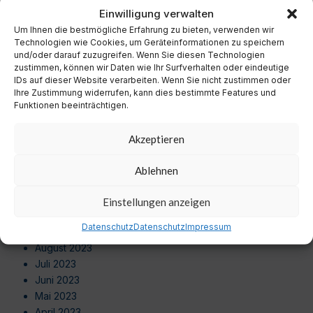
November 2024
Einwilligung verwalten
Oktober 2024
Um Ihnen die bestmögliche Erfahrung zu bieten, verwenden wir
September 2024
Technologien wie Cookies, um Geräteinformationen zu speichern
August 2024
und/oder darauf zuzugreifen. Wenn Sie diesen Technologien
zustimmen, können wir Daten wie Ihr Surfverhalten oder eindeutige
Juli 2024
IDs auf dieser Website verarbeiten. Wenn Sie nicht zustimmen oder
Juni 2024
Ihre Zustimmung widerrufen, kann dies bestimmte Features und
Mai 2024
Funktionen beeinträchtigen.
April 2024
März 2024
Akzeptieren
Februar 2024
Januar 2024
Ablehnen
Dezember 2023
November 2023
Einstellungen anzeigen
Oktober 2023
Datenschutz
Datenschutz
Impressum
September 2023
August 2023
Juli 2023
Juni 2023
Mai 2023
April 2023