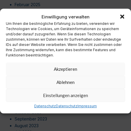
Februar 2025
Januar 2025
Einwilligung verwalten
Dezember 2024
Um Ihnen die bestmögliche Erfahrung zu bieten, verwenden wir
November 2024
Technologien wie Cookies, um Geräteinformationen zu speichern
Oktober 2024
und/oder darauf zuzugreifen. Wenn Sie diesen Technologien
September 2024
zustimmen, können wir Daten wie Ihr Surfverhalten oder eindeutige
IDs auf dieser Website verarbeiten. Wenn Sie nicht zustimmen oder
August 2024
Ihre Zustimmung widerrufen, kann dies bestimmte Features und
Juli 2024
Funktionen beeinträchtigen.
Juni 2024
Mai 2024
Akzeptieren
April 2024
März 2024
Ablehnen
Februar 2024
Januar 2024
Einstellungen anzeigen
Dezember 2023
November 2023
Datenschutz
Datenschutz
Impressum
Oktober 2023
September 2023
August 2023