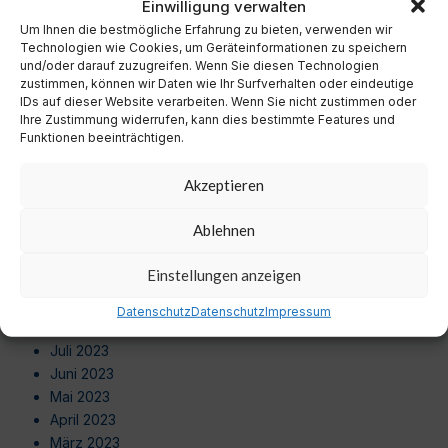
Einwilligung verwalten
Oktober 2024
September 2024
Um Ihnen die bestmögliche Erfahrung zu bieten, verwenden wir
Technologien wie Cookies, um Geräteinformationen zu speichern
August 2024
und/oder darauf zuzugreifen. Wenn Sie diesen Technologien
Juli 2024
zustimmen, können wir Daten wie Ihr Surfverhalten oder eindeutige
Juni 2024
IDs auf dieser Website verarbeiten. Wenn Sie nicht zustimmen oder
Ihre Zustimmung widerrufen, kann dies bestimmte Features und
Mai 2024
Funktionen beeinträchtigen.
April 2024
März 2024
Akzeptieren
Februar 2024
Januar 2024
Ablehnen
Dezember 2023
November 2023
Einstellungen anzeigen
Oktober 2023
September 2023
Datenschutz
Datenschutz
Impressum
August 2023
Juli 2023
Juni 2023
Mai 2023
April 2023
März 2023