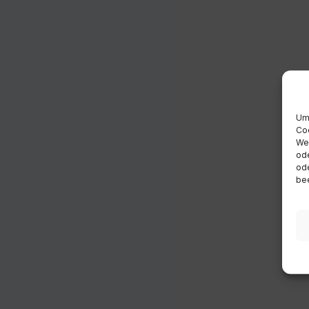
Um 
Coo
Wen
ode
ode
bee