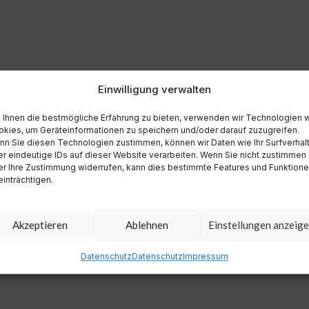
Einwilligung verwalten
Ihnen die bestmögliche Erfahrung zu bieten, verwenden wir Technologien 
kies, um Geräteinformationen zu speichern und/oder darauf zuzugreifen.
n Sie diesen Technologien zustimmen, können wir Daten wie Ihr Surfverhal
r eindeutige IDs auf dieser Website verarbeiten. Wenn Sie nicht zustimmen
r Ihre Zustimmung widerrufen, kann dies bestimmte Features und Funktion
inträchtigen.
Akzeptieren
Ablehnen
Einstellungen anzeig
Datenschutz
Datenschutz
Impressum