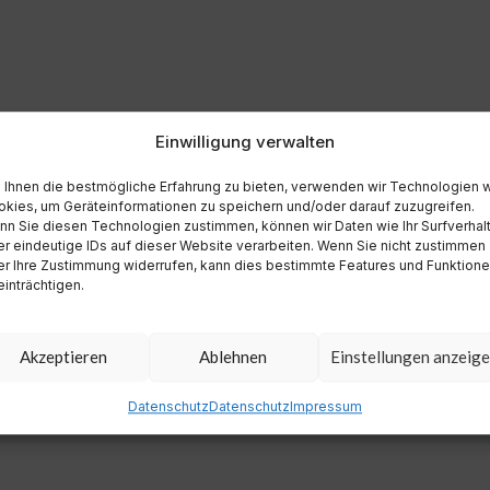
Einwilligung verwalten
Ihnen die bestmögliche Erfahrung zu bieten, verwenden wir Technologien 
kies, um Geräteinformationen zu speichern und/oder darauf zuzugreifen.
n Sie diesen Technologien zustimmen, können wir Daten wie Ihr Surfverhal
r eindeutige IDs auf dieser Website verarbeiten. Wenn Sie nicht zustimmen
r Ihre Zustimmung widerrufen, kann dies bestimmte Features und Funktion
inträchtigen.
Akzeptieren
Ablehnen
Einstellungen anzeig
Datenschutz
Datenschutz
Impressum