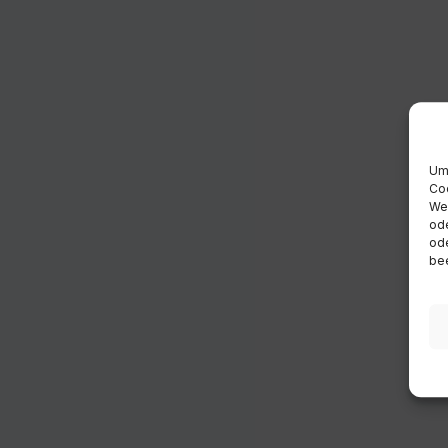
Um 
Coo
Wen
ode
ode
bee