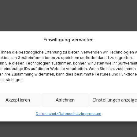
Einwilligung verwalten
Ihnen die bestmögliche Erfahrung zu bieten, verwenden wir Technologien 
kies, um Geräteinformationen zu speichern und/oder darauf zuzugreifen.
n Sie diesen Technologien zustimmen, können wir Daten wie Ihr Surfverhal
r eindeutige IDs auf dieser Website verarbeiten. Wenn Sie nicht zustimmen
r Ihre Zustimmung widerrufen, kann dies bestimmte Features und Funktion
inträchtigen.
Akzeptieren
Ablehnen
Einstellungen anzeig
Datenschutz
Datenschutz
Impressum