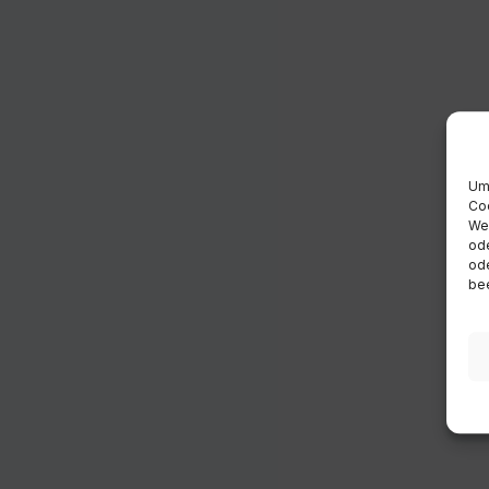
Um 
Coo
Wen
ode
ode
bee