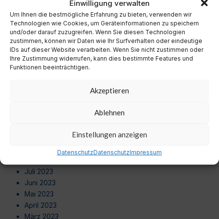
Einwilligung verwalten
Oktober 2024
September 2024
Um Ihnen die bestmögliche Erfahrung zu bieten, verwenden wir
Technologien wie Cookies, um Geräteinformationen zu speichern
August 2024
und/oder darauf zuzugreifen. Wenn Sie diesen Technologien
Juli 2024
zustimmen, können wir Daten wie Ihr Surfverhalten oder eindeutige
Juni 2024
IDs auf dieser Website verarbeiten. Wenn Sie nicht zustimmen oder
Ihre Zustimmung widerrufen, kann dies bestimmte Features und
Mai 2024
Funktionen beeinträchtigen.
April 2024
März 2024
Akzeptieren
Februar 2024
Januar 2024
Ablehnen
Dezember 2023
November 2023
Einstellungen anzeigen
Oktober 2023
September 2023
Datenschutz
Datenschutz
Impressum
August 2023
Juli 2023
Juni 2023
Mai 2023
April 2023
März 2023