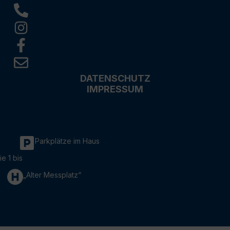
DATENSCHUTZ
IMPRESSUM
Parkplätze im Haus
ie 1 bis
„Alter Messplatz“