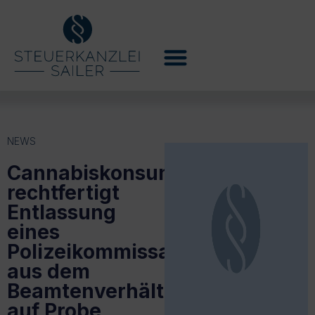
NEWS
Cannabiskonsum
rechtfertigt
Entlassung
eines
Polizeikommissars
aus dem
Beamtenverhältnis
auf Probe