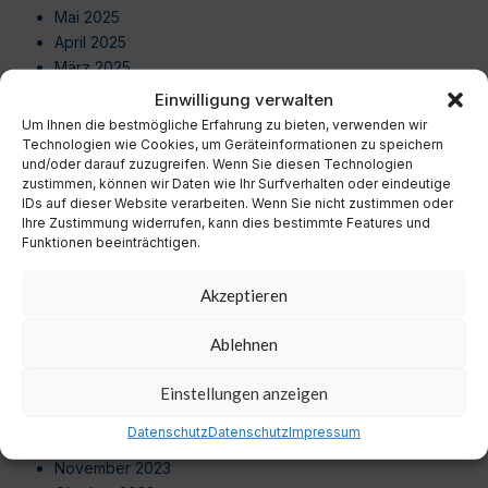
Mai 2025
April 2025
März 2025
Februar 2025
Einwilligung verwalten
Januar 2025
Um Ihnen die bestmögliche Erfahrung zu bieten, verwenden wir
Dezember 2024
Technologien wie Cookies, um Geräteinformationen zu speichern
und/oder darauf zuzugreifen. Wenn Sie diesen Technologien
November 2024
zustimmen, können wir Daten wie Ihr Surfverhalten oder eindeutige
Oktober 2024
IDs auf dieser Website verarbeiten. Wenn Sie nicht zustimmen oder
September 2024
Ihre Zustimmung widerrufen, kann dies bestimmte Features und
August 2024
Funktionen beeinträchtigen.
Juli 2024
Juni 2024
Akzeptieren
Mai 2024
April 2024
Ablehnen
März 2024
Februar 2024
Einstellungen anzeigen
Januar 2024
Datenschutz
Datenschutz
Impressum
Dezember 2023
November 2023