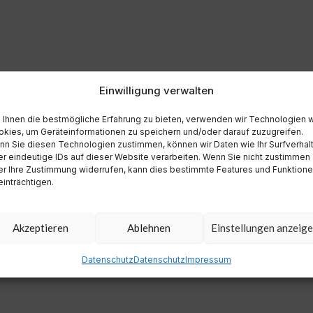
Einwilligung verwalten
Ihnen die bestmögliche Erfahrung zu bieten, verwenden wir Technologien 
kies, um Geräteinformationen zu speichern und/oder darauf zuzugreifen.
n Sie diesen Technologien zustimmen, können wir Daten wie Ihr Surfverhal
r eindeutige IDs auf dieser Website verarbeiten. Wenn Sie nicht zustimmen
r Ihre Zustimmung widerrufen, kann dies bestimmte Features und Funktion
inträchtigen.
Akzeptieren
Ablehnen
Einstellungen anzeig
Datenschutz
Datenschutz
Impressum