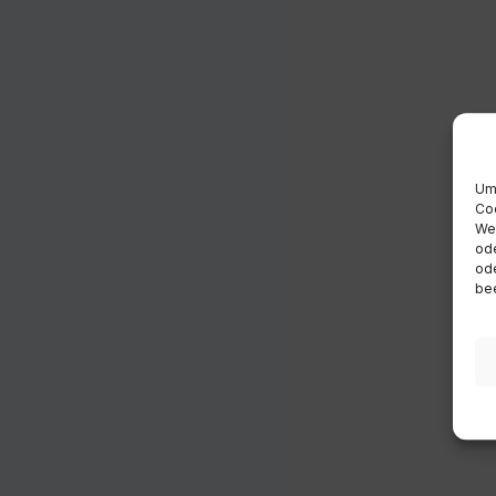
Um 
Coo
Wen
ode
ode
bee