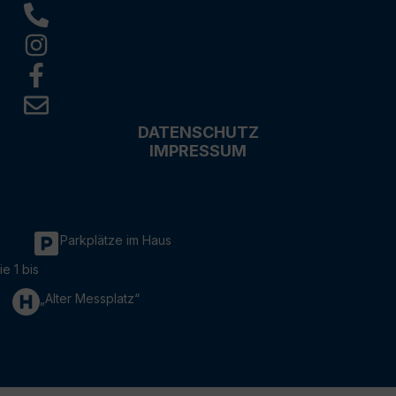
DATENSCHUTZ
IMPRESSUM
Parkplätze im Haus
ie 1 bis
„Alter Messplatz“