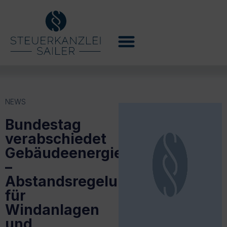
NEWS
Bundestag
verabschiedet
Gebäudeenergiegesetz
–
Abstandsregelung
für
Windanlagen
und