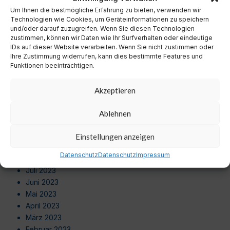
September 2024
Um Ihnen die bestmögliche Erfahrung zu bieten, verwenden wir
August 2024
Technologien wie Cookies, um Geräteinformationen zu speichern
Juli 2024
und/oder darauf zuzugreifen. Wenn Sie diesen Technologien
zustimmen, können wir Daten wie Ihr Surfverhalten oder eindeutige
Juni 2024
IDs auf dieser Website verarbeiten. Wenn Sie nicht zustimmen oder
Mai 2024
Ihre Zustimmung widerrufen, kann dies bestimmte Features und
April 2024
Funktionen beeinträchtigen.
März 2024
Februar 2024
Akzeptieren
Januar 2024
Dezember 2023
Ablehnen
November 2023
Oktober 2023
Einstellungen anzeigen
September 2023
Datenschutz
Datenschutz
Impressum
August 2023
Juli 2023
Juni 2023
Mai 2023
April 2023
März 2023
Februar 2023