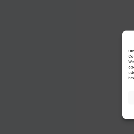
Um 
Coo
Wen
ode
ode
bee