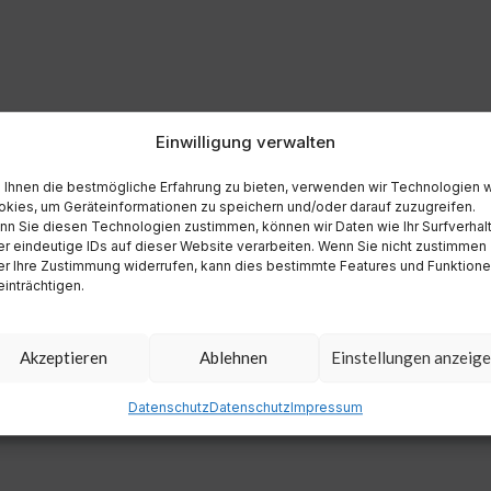
Einwilligung verwalten
Ihnen die bestmögliche Erfahrung zu bieten, verwenden wir Technologien 
kies, um Geräteinformationen zu speichern und/oder darauf zuzugreifen.
n Sie diesen Technologien zustimmen, können wir Daten wie Ihr Surfverhal
r eindeutige IDs auf dieser Website verarbeiten. Wenn Sie nicht zustimmen
r Ihre Zustimmung widerrufen, kann dies bestimmte Features und Funktion
inträchtigen.
Akzeptieren
Ablehnen
Einstellungen anzeig
Datenschutz
Datenschutz
Impressum