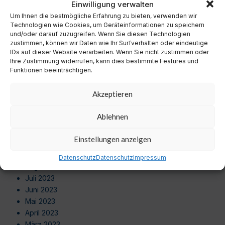
Einwilligung verwalten
Oktober 2024
Um Ihnen die bestmögliche Erfahrung zu bieten, verwenden wir
September 2024
Technologien wie Cookies, um Geräteinformationen zu speichern
August 2024
und/oder darauf zuzugreifen. Wenn Sie diesen Technologien
Juli 2024
zustimmen, können wir Daten wie Ihr Surfverhalten oder eindeutige
Juni 2024
IDs auf dieser Website verarbeiten. Wenn Sie nicht zustimmen oder
Ihre Zustimmung widerrufen, kann dies bestimmte Features und
Mai 2024
Funktionen beeinträchtigen.
April 2024
März 2024
Akzeptieren
Februar 2024
Januar 2024
Ablehnen
Dezember 2023
November 2023
Einstellungen anzeigen
Oktober 2023
September 2023
Datenschutz
Datenschutz
Impressum
August 2023
Juli 2023
Juni 2023
Mai 2023
April 2023
März 2023