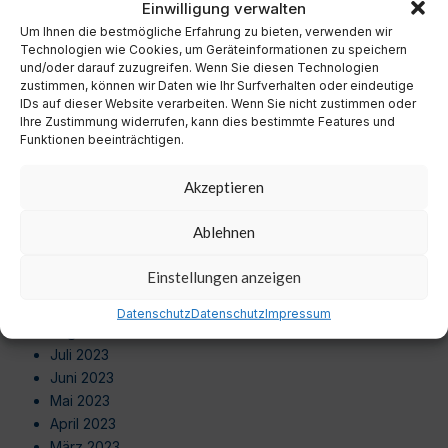
Einwilligung verwalten
Oktober 2024
Um Ihnen die bestmögliche Erfahrung zu bieten, verwenden wir
September 2024
Technologien wie Cookies, um Geräteinformationen zu speichern
August 2024
und/oder darauf zuzugreifen. Wenn Sie diesen Technologien
Juli 2024
zustimmen, können wir Daten wie Ihr Surfverhalten oder eindeutige
Juni 2024
IDs auf dieser Website verarbeiten. Wenn Sie nicht zustimmen oder
Ihre Zustimmung widerrufen, kann dies bestimmte Features und
Mai 2024
Funktionen beeinträchtigen.
April 2024
März 2024
Akzeptieren
Februar 2024
Januar 2024
Ablehnen
Dezember 2023
November 2023
Einstellungen anzeigen
Oktober 2023
September 2023
Datenschutz
Datenschutz
Impressum
August 2023
Juli 2023
Juni 2023
Mai 2023
April 2023
März 2023