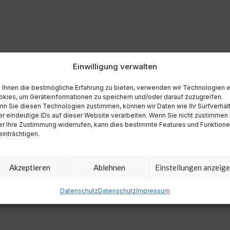
Einwilligung verwalten
Ihnen die bestmögliche Erfahrung zu bieten, verwenden wir Technologien 
kies, um Geräteinformationen zu speichern und/oder darauf zuzugreifen.
n Sie diesen Technologien zustimmen, können wir Daten wie Ihr Surfverhal
r eindeutige IDs auf dieser Website verarbeiten. Wenn Sie nicht zustimmen
r Ihre Zustimmung widerrufen, kann dies bestimmte Features und Funktion
inträchtigen.
Akzeptieren
Ablehnen
Einstellungen anzeig
Datenschutz
Datenschutz
Impressum