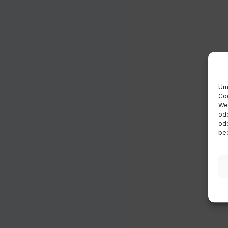
Um 
Coo
Wen
ode
ode
bee