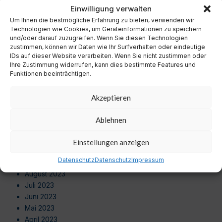
November 2024
Einwilligung verwalten
Oktober 2024
Um Ihnen die bestmögliche Erfahrung zu bieten, verwenden wir
September 2024
Technologien wie Cookies, um Geräteinformationen zu speichern
August 2024
und/oder darauf zuzugreifen. Wenn Sie diesen Technologien
zustimmen, können wir Daten wie Ihr Surfverhalten oder eindeutige
Juli 2024
IDs auf dieser Website verarbeiten. Wenn Sie nicht zustimmen oder
Juni 2024
Ihre Zustimmung widerrufen, kann dies bestimmte Features und
Mai 2024
Funktionen beeinträchtigen.
April 2024
März 2024
Akzeptieren
Februar 2024
Januar 2024
Ablehnen
Dezember 2023
November 2023
Einstellungen anzeigen
Oktober 2023
Datenschutz
Datenschutz
Impressum
September 2023
August 2023
Juli 2023
Juni 2023
Mai 2023
April 2023