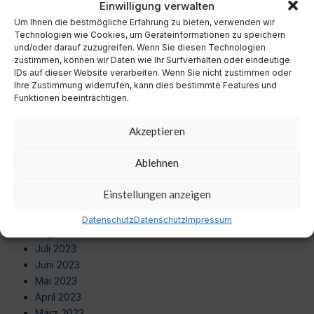
Einwilligung verwalten
Oktober 2024
Um Ihnen die bestmögliche Erfahrung zu bieten, verwenden wir
September 2024
Technologien wie Cookies, um Geräteinformationen zu speichern
August 2024
und/oder darauf zuzugreifen. Wenn Sie diesen Technologien
Juli 2024
zustimmen, können wir Daten wie Ihr Surfverhalten oder eindeutige
Juni 2024
IDs auf dieser Website verarbeiten. Wenn Sie nicht zustimmen oder
Ihre Zustimmung widerrufen, kann dies bestimmte Features und
Mai 2024
Funktionen beeinträchtigen.
April 2024
März 2024
Akzeptieren
Februar 2024
Januar 2024
Ablehnen
Dezember 2023
November 2023
Einstellungen anzeigen
Oktober 2023
September 2023
Datenschutz
Datenschutz
Impressum
August 2023
Juli 2023
Juni 2023
Mai 2023
April 2023
März 2023