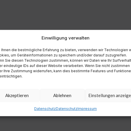
Einwilligung verwalten
Ihnen die bestmögliche Erfahrung zu bieten, verwenden wir Technologien 
kies, um Geräteinformationen zu speichern und/oder darauf zuzugreifen.
n Sie diesen Technologien zustimmen, können wir Daten wie Ihr Surfverhal
r eindeutige IDs auf dieser Website verarbeiten. Wenn Sie nicht zustimmen
r Ihre Zustimmung widerrufen, kann dies bestimmte Features und Funktion
inträchtigen.
Akzeptieren
Ablehnen
Einstellungen anzeig
Datenschutz
Datenschutz
Impressum