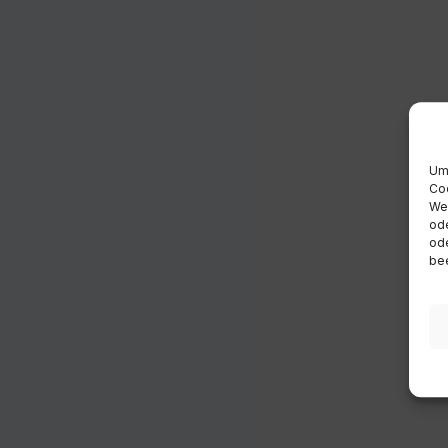
Um 
Coo
Wen
ode
ode
bee