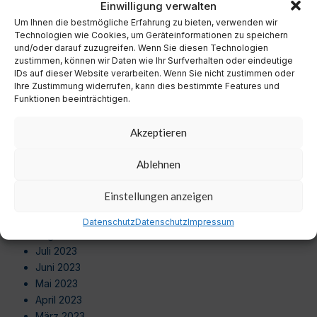
Einwilligung verwalten
Oktober 2024
Um Ihnen die bestmögliche Erfahrung zu bieten, verwenden wir
September 2024
Technologien wie Cookies, um Geräteinformationen zu speichern
August 2024
und/oder darauf zuzugreifen. Wenn Sie diesen Technologien
Juli 2024
zustimmen, können wir Daten wie Ihr Surfverhalten oder eindeutige
Juni 2024
IDs auf dieser Website verarbeiten. Wenn Sie nicht zustimmen oder
Ihre Zustimmung widerrufen, kann dies bestimmte Features und
Mai 2024
Funktionen beeinträchtigen.
April 2024
März 2024
Akzeptieren
Februar 2024
Januar 2024
Ablehnen
Dezember 2023
November 2023
Einstellungen anzeigen
Oktober 2023
September 2023
Datenschutz
Datenschutz
Impressum
August 2023
Juli 2023
Juni 2023
Mai 2023
April 2023
März 2023