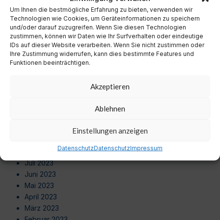
September 2024
Um Ihnen die bestmögliche Erfahrung zu bieten, verwenden wir
August 2024
Technologien wie Cookies, um Geräteinformationen zu speichern
Juli 2024
und/oder darauf zuzugreifen. Wenn Sie diesen Technologien
zustimmen, können wir Daten wie Ihr Surfverhalten oder eindeutige
Juni 2024
IDs auf dieser Website verarbeiten. Wenn Sie nicht zustimmen oder
Mai 2024
Ihre Zustimmung widerrufen, kann dies bestimmte Features und
April 2024
Funktionen beeinträchtigen.
März 2024
Februar 2024
Akzeptieren
Januar 2024
Dezember 2023
Ablehnen
November 2023
Oktober 2023
Einstellungen anzeigen
September 2023
Datenschutz
Datenschutz
Impressum
August 2023
Juli 2023
Juni 2023
Mai 2023
April 2023
März 2023
Februar 2023