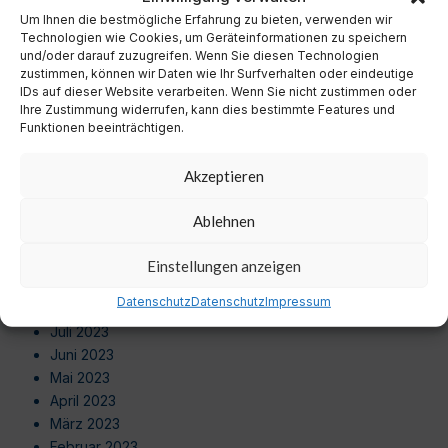
September 2024
Um Ihnen die bestmögliche Erfahrung zu bieten, verwenden wir
August 2024
Technologien wie Cookies, um Geräteinformationen zu speichern
Juli 2024
und/oder darauf zuzugreifen. Wenn Sie diesen Technologien
zustimmen, können wir Daten wie Ihr Surfverhalten oder eindeutige
Juni 2024
IDs auf dieser Website verarbeiten. Wenn Sie nicht zustimmen oder
Mai 2024
Ihre Zustimmung widerrufen, kann dies bestimmte Features und
April 2024
Funktionen beeinträchtigen.
März 2024
Februar 2024
Akzeptieren
Januar 2024
Dezember 2023
Ablehnen
November 2023
Oktober 2023
Einstellungen anzeigen
September 2023
Datenschutz
Datenschutz
Impressum
August 2023
Juli 2023
Juni 2023
Mai 2023
April 2023
März 2023
Februar 2023