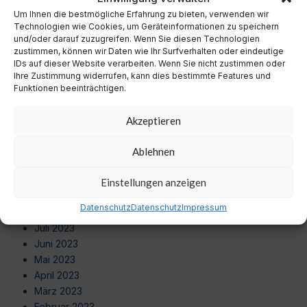
September 2024
Um Ihnen die bestmögliche Erfahrung zu bieten, verwenden wir
August 2024
Technologien wie Cookies, um Geräteinformationen zu speichern
Juli 2024
und/oder darauf zuzugreifen. Wenn Sie diesen Technologien
zustimmen, können wir Daten wie Ihr Surfverhalten oder eindeutige
Juni 2024
IDs auf dieser Website verarbeiten. Wenn Sie nicht zustimmen oder
Mai 2024
Ihre Zustimmung widerrufen, kann dies bestimmte Features und
April 2024
Funktionen beeinträchtigen.
März 2024
Februar 2024
Akzeptieren
Januar 2024
Dezember 2023
Ablehnen
November 2023
Oktober 2023
Einstellungen anzeigen
September 2023
Datenschutz
Datenschutz
Impressum
August 2023
Juli 2023
Juni 2023
Mai 2023
April 2023
März 2023
Februar 2023