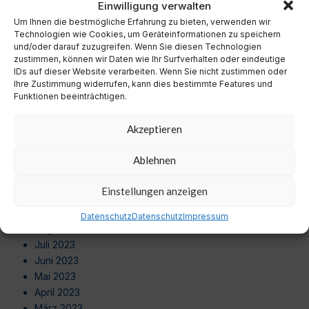
Einwilligung verwalten
Oktober 2024
Um Ihnen die bestmögliche Erfahrung zu bieten, verwenden wir
September 2024
Technologien wie Cookies, um Geräteinformationen zu speichern
August 2024
und/oder darauf zuzugreifen. Wenn Sie diesen Technologien
Juli 2024
zustimmen, können wir Daten wie Ihr Surfverhalten oder eindeutige
Juni 2024
IDs auf dieser Website verarbeiten. Wenn Sie nicht zustimmen oder
Ihre Zustimmung widerrufen, kann dies bestimmte Features und
Mai 2024
Funktionen beeinträchtigen.
April 2024
März 2024
Akzeptieren
Februar 2024
Januar 2024
Ablehnen
Dezember 2023
November 2023
Einstellungen anzeigen
Oktober 2023
September 2023
Datenschutz
Datenschutz
Impressum
August 2023
Juli 2023
Juni 2023
Mai 2023
April 2023
März 2023