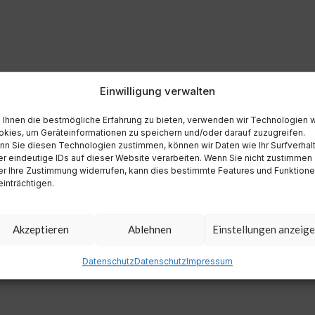
Einwilligung verwalten
Ihnen die bestmögliche Erfahrung zu bieten, verwenden wir Technologien 
kies, um Geräteinformationen zu speichern und/oder darauf zuzugreifen.
n Sie diesen Technologien zustimmen, können wir Daten wie Ihr Surfverhal
r eindeutige IDs auf dieser Website verarbeiten. Wenn Sie nicht zustimmen
r Ihre Zustimmung widerrufen, kann dies bestimmte Features und Funktion
inträchtigen.
Akzeptieren
Ablehnen
Einstellungen anzeig
Datenschutz
Datenschutz
Impressum