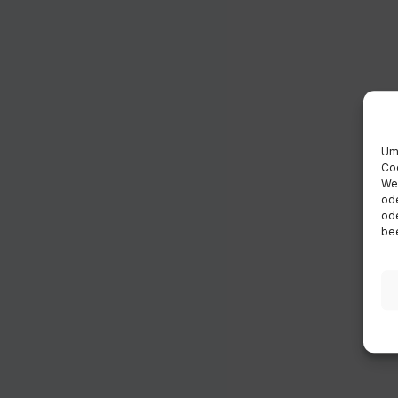
Um 
Coo
Wen
ode
ode
bee