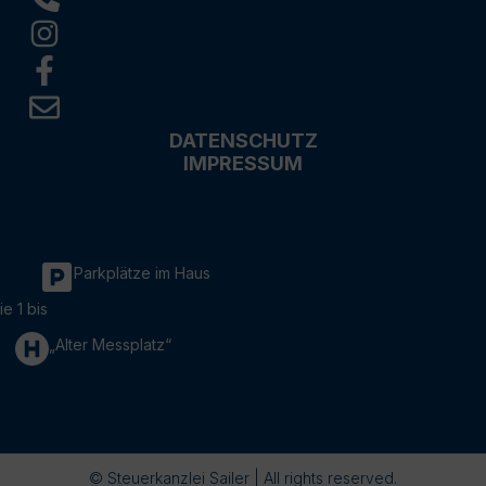
DATENSCHUTZ
IMPRESSUM
Parkplätze im Haus
ie 1 bis
„Alter Messplatz“
© Steuerkanzlei Sailer | All rights reserved.