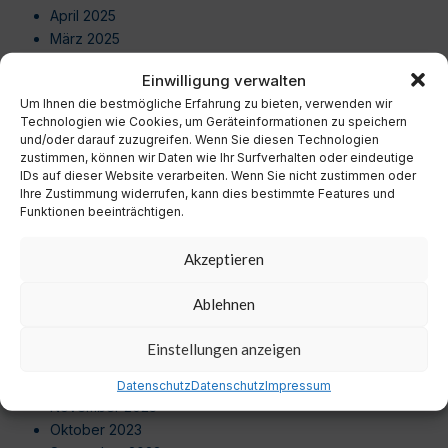
April 2025
März 2025
Februar 2025
Einwilligung verwalten
Januar 2025
Um Ihnen die bestmögliche Erfahrung zu bieten, verwenden wir
Dezember 2024
Technologien wie Cookies, um Geräteinformationen zu speichern
November 2024
und/oder darauf zuzugreifen. Wenn Sie diesen Technologien
Oktober 2024
zustimmen, können wir Daten wie Ihr Surfverhalten oder eindeutige
IDs auf dieser Website verarbeiten. Wenn Sie nicht zustimmen oder
September 2024
Ihre Zustimmung widerrufen, kann dies bestimmte Features und
August 2024
Funktionen beeinträchtigen.
Juli 2024
Juni 2024
Akzeptieren
Mai 2024
April 2024
Ablehnen
März 2024
Februar 2024
Einstellungen anzeigen
Januar 2024
Dezember 2023
Datenschutz
Datenschutz
Impressum
November 2023
Oktober 2023