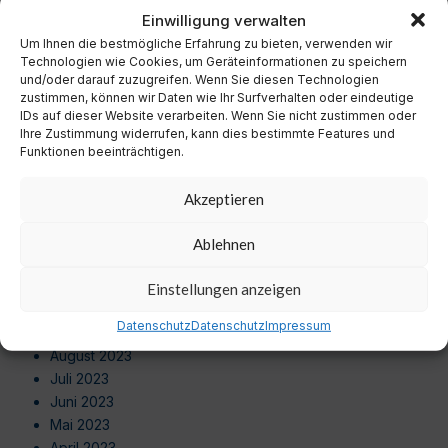
November 2024
Einwilligung verwalten
Oktober 2024
Um Ihnen die bestmögliche Erfahrung zu bieten, verwenden wir
September 2024
Technologien wie Cookies, um Geräteinformationen zu speichern
August 2024
und/oder darauf zuzugreifen. Wenn Sie diesen Technologien
zustimmen, können wir Daten wie Ihr Surfverhalten oder eindeutige
Juli 2024
IDs auf dieser Website verarbeiten. Wenn Sie nicht zustimmen oder
Juni 2024
Ihre Zustimmung widerrufen, kann dies bestimmte Features und
Mai 2024
Funktionen beeinträchtigen.
April 2024
März 2024
Akzeptieren
Februar 2024
Januar 2024
Ablehnen
Dezember 2023
November 2023
Einstellungen anzeigen
Oktober 2023
Datenschutz
Datenschutz
Impressum
September 2023
August 2023
Juli 2023
Juni 2023
Mai 2023
April 2023