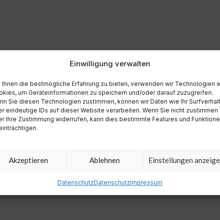
Einwilligung verwalten
Ihnen die bestmögliche Erfahrung zu bieten, verwenden wir Technologien 
kies, um Geräteinformationen zu speichern und/oder darauf zuzugreifen.
n Sie diesen Technologien zustimmen, können wir Daten wie Ihr Surfverhal
r eindeutige IDs auf dieser Website verarbeiten. Wenn Sie nicht zustimmen
r Ihre Zustimmung widerrufen, kann dies bestimmte Features und Funktion
inträchtigen.
Akzeptieren
Ablehnen
Einstellungen anzeig
Datenschutz
Datenschutz
Impressum