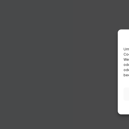
Um 
Coo
Wen
ode
ode
bee